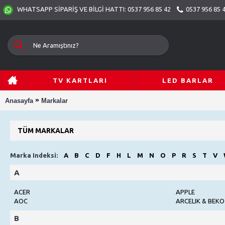
0537 956 85 
WHATSAPP SİPARİŞ VE BİLGİ HATTI: 0537 956 85 42
TV KARTLARI
LED BARLAR
»
Anasayfa
Markalar
TÜM MARKALAR
Marka Indeksi:
A
B
C
D
F
H
L
M
N
O
P
R
S
T
V
A
ACER
APPLE
AOC
ARCELIK & BEKO
B