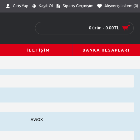
Giriş Yap
Kayıt Ol
Sipariş Geçmişim
Alışveriş Listem (
0
)
0 ürün - 0.00TL
İLETIŞIM
BANKA HESAPLARI
AWOX