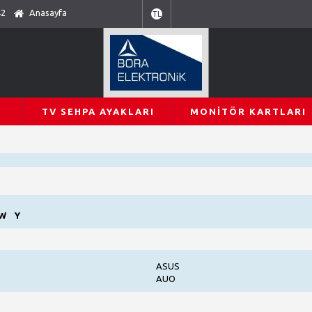
42
Anasayfa
TL
TV SEHPA AYAKLARI
MONITÖR KARTLARI
W
Y
ASUS
AUO