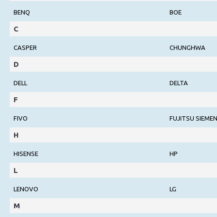
BENQ
BOE
C
CASPER
CHUNGHWA
D
DELL
DELTA
F
FIVO
FUJITSU SIEME
H
HISENSE
HP
L
LENOVO
LG
M