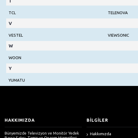
T
TCL
TELENOVA
V
VESTEL
VIEWSONIC
W
WOON
Y
YUMATU
HAKKIMIZDA
BİLGİLER
Bünyemizde Televizyon ve Monitör Yedek
Hakkımızda
Parça Satışı, Tamir ve Onarım Hizmetleri