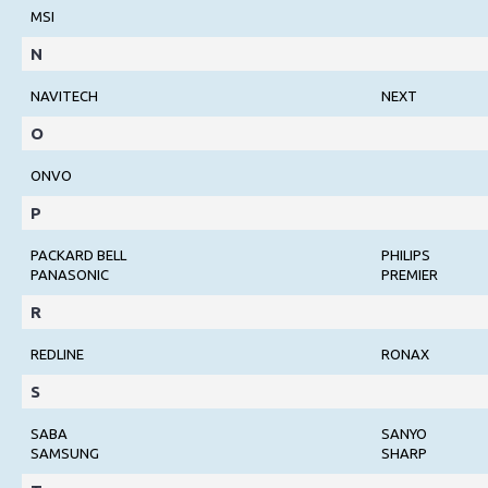
MSI
N
NAVITECH
NEXT
O
ONVO
P
PACKARD BELL
PHILIPS
PANASONIC
PREMIER
R
REDLINE
RONAX
S
SABA
SANYO
SAMSUNG
SHARP