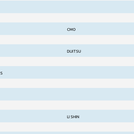
CMO
DIJITSU
NS
LI SHIN